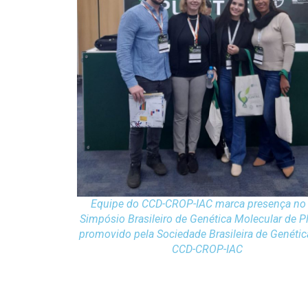
Equipe do CCD-CROP-IAC marca presença no 
Simpósio Brasileiro de Genética Molecular de P
promovido pela Sociedade Brasileira de Genétic
CCD-CROP-IAC