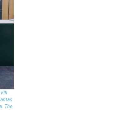
VIII
lantas
a. The