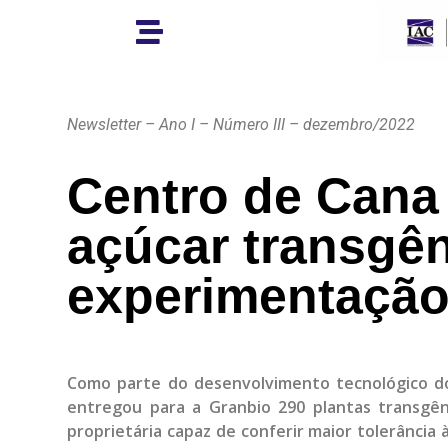
Newsletter – Ano I – Número III – dezembro/2022
Centro de Cana
açúcar transgên
experimentaçã
Como parte do desenvolvimento tecnológico do
entregou para a Granbio 290 plantas transgên
proprietária capaz de conferir maior tolerância